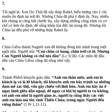
7.
Tôi nghĩ là: Xưa Do Thái đã xây tháp Babel, biểu tượng cho ý chí
muốn ổn định tại nơi đó. Nhưng Chúa đã phá ý định ấy. Nay, nhiều
khi chúng ta cũng bắt chước họ, xây dựng những công trình và cơ
chế có tính ổn định, để sống khép kín đức tin trong đó. Nhưng rồi
Chúa lại đến phá vỡ những tháp Babel ấy.
8.
Chúa Giêsu thành Nagirét xưa đã không đóng kín mình trong một
ngôi nhà. Người nói:
“Con chồn có hang, chim trời có tổ. Nhưng
Con Người không có chỗ tựa đầu”
(Lc 9,58). Các môn đệ đầu
tiên của Chúa Giêsu cũng đã sống như vậy.
9.
Thánh Phêrô khuyên giáo dân:
“Anh em thân mến, anh em là
khách lạ và là lữ khách, tôi khuyên anh em hãy tránh xa những
đam mê xác thịt, vốn gây chiến với linh hồn. Anh em hãy ăn ở
ngay lành giữa dân ngoại, để ngay cả khi bị người ta vu khống,
coi anh em như là người gian ác, người ta cũng thấy các việc
anh em làm mà tôn vinh Thiên Chúa, trong ngày Người đến
viếng thăm”
(1 Pr 1,11-12).