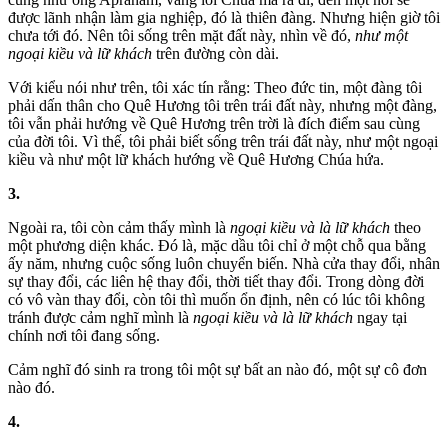
được lãnh nhận làm gia nghiệp, đó là thiên đàng. Nhưng hiện giờ tôi
chưa tới đó. Nên tôi sống trên mặt đất này, nhìn về đó,
như một
ngoại kiều và lữ khách
trên đường còn dài.
Với kiểu nói như trên, tôi xác tín rằng: Theo đức tin, một đàng tôi
phải dấn thân cho Quê Hương tôi trên trái đất này, nhưng một đàng,
tôi vẫn phải hướng về Quê Hương trên trời là đích điểm sau cùng
của đời tôi. Vì thế, tôi phải biết sống trên trái đất này, như một ngoại
kiều và như một lữ khách hướng về Quê Hương Chúa hứa.
3.
Ngoài ra, tôi còn cảm thấy mình là
ngoại kiều và là lữ khách
theo
một phương diện khác. Đó là, mặc dầu tôi chỉ ở một chỗ qua bằng
ấy năm, nhưng cuộc sống luôn chuyển biến. Nhà cửa thay đổi, nhân
sự thay đổi, các liên hệ thay đổi, thời tiết thay đổi. Trong dòng đời
có vô vàn thay đổi, còn tôi thì muốn ổn định, nên có lúc tôi không
tránh được cảm nghĩ mình là
ngoại kiều và là lữ khách
ngay tại
chính nơi tôi đang sống.
Cảm nghĩ đó sinh ra trong tôi một sự bất an nào đó, một sự cô đơn
nào đó.
4.