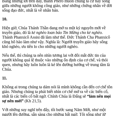
Bằng những lời trên đây, thánh Phêrô muốn chúng ta cứ hãy sống
giữa những người không công giáo, như những chứng nhân về đời
sống đạo đức, nhất là về nhân bản.
10.
Hiện giờ, Chúa Thánh Thần đang mở ra một kỷ nguyên mới về
truyền giáo, đó là
kẻ nghèo loan báo Tin Mừng cho kẻ nghèo.
Thánh Phanxicô Assisi đã làm như thế. Đức Thánh Cha Phanxicô
cũng hô hào làm như vậy. Nghĩa là: Người truyền giáo hãy sống
khó nghèo, ưu tiên lo cho những người nghèo.
Nếu thế, thì chúng ta nên nhìn tương lai với đôi mắt đức tin của
người không quá lệ thuộc vào những ổn định của cơ chế, và thói
quen, nhưng hãy luôn luôn là kẻ lên đường hướng về trung tâm là
Chúa.
11.
Không ai trong chúng ta dám nói là mình không cần đến cơ chế tôn
giáo. Nhưng chúng ta phải biết nhìn cơ chế mở ra về các biến cố,
nhất là các biến cố bất ngờ. Chính Chúa là Đấng sẽ
“làm nên mọi
sự nên mới”
(Kh 21,5).
Với những suy nghĩ trên đây, tôi bước sang Năm Mới, như một
người lên đường, sẵn sàng cho những bất ngờ. Tôi sống như
lữ