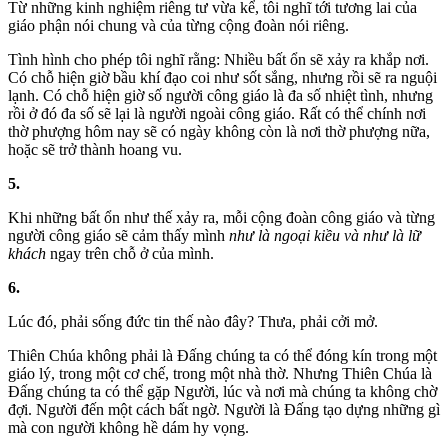
Từ những kinh nghiệm riêng tư vừa kể, tôi nghĩ tới tương lai của
giáo phận nói chung và của từng cộng đoàn nói riêng.
Tình hình cho phép tôi nghĩ rằng: Nhiều bất ổn sẽ xảy ra khắp nơi.
Có chỗ hiện giờ bầu khí đạo coi như sốt sắng, nhưng rồi sẽ ra nguội
lạnh. Có chỗ hiện giờ số người công giáo là đa số nhiệt tình, nhưng
rồi ở đó đa số sẽ lại là người ngoài công giáo. Rất có thể chính nơi
thờ phượng hôm nay sẽ có ngày không còn là nơi thờ phượng nữa,
hoặc sẽ trở thành hoang vu.
5.
Khi những bất ổn như thế xảy ra, mỗi cộng đoàn công giáo và từng
người công giáo sẽ cảm thấy mình
như là ngoại kiều và như là lữ
khách
ngay trên chỗ ở của mình.
6.
Lúc đó, phải sống đức tin thế nào đây? Thưa, phải cởi mở.
Thiên Chúa không phải là Đấng chúng ta có thể đóng kín trong một
giáo lý, trong một cơ chế, trong một nhà thờ. Nhưng Thiên Chúa là
Đấng chúng ta có thể gặp Người, lúc và nơi mà chúng ta không chờ
đợi. Người đến một cách bất ngờ. Người là Đấng tạo dựng những gì
mà con người không hề dám hy vọng.