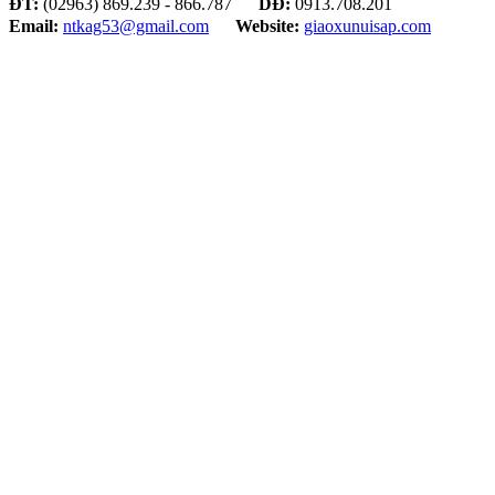
ĐT:
(02963) 869.239 - 866.787
DĐ:
0913.708.201
Email:
ntkag53@gmail.com
Website:
giaoxunuisap.com