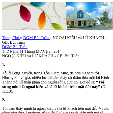
Trang Chủ
»
ĐGM Bùi Tuần
»
NGOẠI KIỀU và LỮ KHÁCH -
GB. Bùi Tuần
ĐGM Bùi Tuần
Thứ Năm, 11 Tháng Mười Hai, 2014
NGOẠI KIỀU và LỮ KHÁCH - GB. Bùi Tuần
1.
Tôi ở Long Xuyên, trong Tòa Giám Mục, đã hơn 40 năm rồi.
Nhưng khi về già, nhiều lúc tôi cảm thấy rất thấm thía một lời Kinh
Thánh nói về thân phận con người sống đức tin. Lời đó là:
“Tôi
xưng mình là ngoại kiều và là lữ khách trên mặt đất này”
(Dt
11,13).
2.
Tôi cảm thấy mình là ngoại kiều và là lữ khách trên mặt đất. Vì tôi,
cũng như ông Apraham, vâng lời Chúa mà ra đi, đến một nơi sẽ