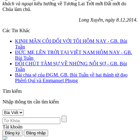
khách và ngoại kiều
hướng về Tương Lai Trời mới Đất mới do
Chúa làm chủ.
Long Xuyên, ngày 8.12.2014.
Các Tin Khác
KINH MÂN CÔI ĐỐI VỚI TÔI HÔM NAY - GB. Bùi
Tuần
ĐỨC MẸ LÊN TRỜI TẠI VIỆT NAM HÔM NAY - GB.
Bùi Tuần
ĐÔI CHÚT TÂM SỰ VỀ NHỮNG NỖI SỢ - GB. Bùi
Tuần
Bài chia sẻ của ĐGM. GB. Bùi Tuần về hai thánh tử đạo
Phêrô Quí và Emmanuel Phụng
Tìm kiếm
Nhập thông tin cần tìm kiếm
Tài khoản