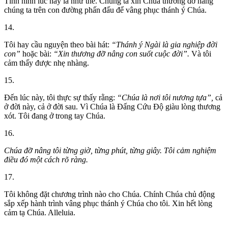
Tình hình lúc này là như thế. Chúng ta xin Chúa thương đỡ nâng
chúng ta trên con đường phấn đấu để vâng phục thánh ý Chúa.
14.
Tôi hay cầu nguyện theo bài hát:
“Thánh ý Ngài là gia nghiệp đời
con”
hoặc bài:
“Xin thương đỡ nâng con suốt cuộc đời”.
Và tôi
cảm thấy được nhẹ nhàng.
15.
Đến lúc này, tôi thực sự thấy rằng:
“Chúa là nơi tôi nương tựa”,
cả
ở đời này, cả ở đời sau. Vì Chúa là Đấng Cứu Độ giàu lòng thương
xót. Tôi đang ở trong tay Chúa.
16.
Chúa đỡ nâng tôi từng giờ, từng phút, từng giây. Tôi cảm nghiệm
điều đó một cách rõ ràng.
17.
Tôi không đặt chương trình nào cho Chúa. Chính Chúa chủ động
sắp xếp hành trình vâng phục thánh ý Chúa cho tôi. Xin hết lòng
cảm tạ Chúa. Alleluia.