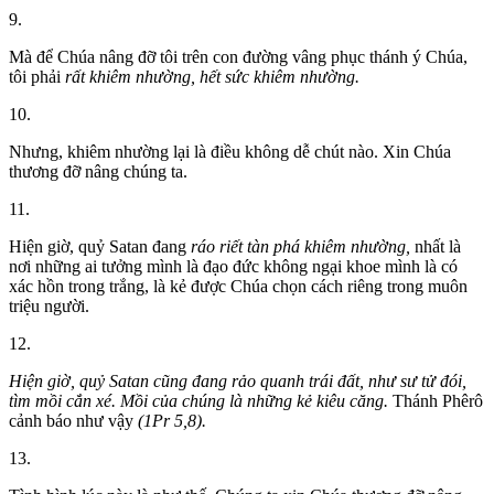
9.
Mà để Chúa nâng đỡ tôi trên con đường vâng phục thánh ý Chúa,
tôi phải
rất khiêm nhường, hết sức khiêm nhường.
10.
Nhưng, khiêm nhường lại là điều không dễ chút nào. Xin Chúa
thương đỡ nâng chúng ta.
11.
Hiện giờ, quỷ Satan đang
ráo riết tàn phá khiêm nhường,
nhất là
nơi những ai tưởng mình là đạo đức không ngại khoe mình là có
xác hồn trong trắng, là kẻ được Chúa chọn cách riêng trong muôn
triệu người.
12.
Hiện giờ, quỷ Satan cũng đang rảo quanh trái đất, như sư tử đói,
tìm mồi cắn xé. Mồi của chúng là những kẻ kiêu căng.
Thánh Phêrô
cảnh báo như vậy
(1Pr 5,8).
13.