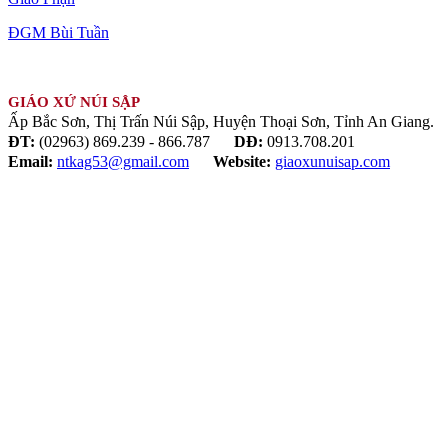
ĐGM Bùi Tuần
GIÁO XỨ NÚI SẬP
Ấp Bắc Sơn, Thị Trấn Núi Sập, Huyện Thoại Sơn, Tỉnh An Giang.
ĐT:
(02963) 869.239 - 866.787
DĐ:
0913.708.201
Email:
ntkag53@gmail.com
Website:
giaoxunuisap.com