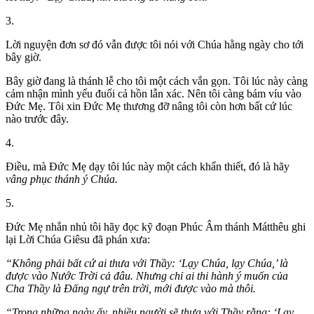
3.
Lời nguyện đơn sơ đó vẫn được tôi nói với Chúa hằng ngày cho tới
bây giờ.
Bây giờ đang là thánh lễ cho tôi một cách vắn gọn. Tôi lúc này càng
cảm nhận mình yếu đuối cả hồn lẫn xác. Nên tôi càng bám víu vào
Đức Mẹ. Tôi xin Đức Mẹ thương đỡ nâng tôi còn hơn bất cứ lúc
nào trước đây.
4.
Điều, mà Đức Mẹ dạy tôi lúc này một cách khẩn thiết, đó là hãy
vâng phục thánh ý Chúa.
5.
Đức Mẹ nhắn nhủ tôi hãy đọc kỹ đoạn Phúc Âm thánh Mátthêu ghi
lại Lời Chúa Giêsu đã phán xưa:
“Không phải bất cứ ai thưa với Thầy: ‘Lạy Chúa, lạy Chúa,’ là
được vào Nước Trời cả đâu. Nhưng chỉ ai thi hành ý muốn của
Cha Thầy là Đấng ngự trên trời, mới được vào mà thôi.
“Trong những ngày ấy, nhiều người sẽ thưa với Thầy rằng: ‘Lạy