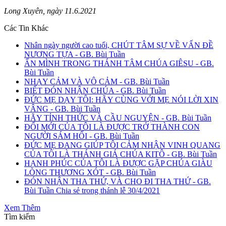
Long Xuyên, ngày 11.6.2021
Các Tin Khác
Nhân ngày người cao tuổi, CHÚT TÂM SỰ VỀ VẤN ĐỀ
NƯƠNG TỰA - GB. Bùi Tuần
ẨN MÌNH TRONG THÁNH TÂM CHÚA GIÊSU - GB.
Bùi Tuần
NHẠY CẢM VÀ VÔ CẢM - GB. Bùi Tuần
BIẾT ĐÓN NHẬN CHÚA - GB. Bùi Tuần
ĐỨC MẸ DẠY TÔI: HÃY CÙNG VỚI MẸ NÓI LỜI XIN
VÂNG - GB. Bùi Tuần
HÃY TỈNH THỨC VÀ CẦU NGUYỆN - GB. Bùi Tuần
ĐỔI MỚI CỦA TÔI LÀ ĐƯỢC TRỞ THÀNH CON
NGƯỜI SÁM HỐI - GB. Bùi Tuần
ĐỨC MẸ ĐANG GIÚP TÔI CẢM NHẬN VINH QUANG
CỦA TÔI LÀ THÁNH GIÁ CHÚA KITÔ - GB. Bùi Tuần
HẠNH PHÚC CỦA TÔI LÀ ĐƯỢC GẶP CHÚA GIÀU
LÒNG THƯƠNG XÓT - GB. Bùi Tuần
ĐÓN NHẬN THA THỨ, VÀ CHO ĐI THA THỨ - GB.
Bùi Tuần Chia sẻ trong thánh lễ 30/4/2021
Xem Thêm
Tìm kiếm