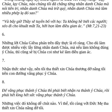
Chúa, lạy Chúa, nào chúng tôi đã chẳng từng nhân danh Chúa mà
nói tiên tri, nhân danh Chúa mà trừ quỷ, nhân danh Chúa mà làm
nhiều phép lạ đó sao?’
“Và bấy giờ Thầy sẽ tuyên bố với họ: Ta không hề biết các người;
xéo đi cho khuất mắt Ta, hỡi bọn làm điều gian ác.” (Mt 7,21-23)
6.
Những lời Chúa Giêsu phán trên đây thực là rõ ràng. Cho dù làm
được nhiều việc lẫy lừng nhân danh Chúa, mà nếu làm không đúng
ý Chúa, thì cũng sẽ bị Chúa coi như kẻ làm điều gian ác.
7.
Nhận thức như vậy, nên tôi tha thiết xin Chúa thương đỡ nâng tôi
trên con đường vâng phục ý Chúa.
8.
Để vâng phục thánh ý Chúa thì phải biết nhận ra thánh ý Chúa, rồi
phải hết lòng hết sức vâng phục thánh ý Chúa.
Những việc đó không dễ chút nào. Vì thế, tôi cùng với Đức Mẹ tha
thiết xin Chúa nâng đỡ tôi.