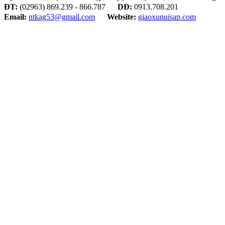
ĐT:
(02963) 869.239 - 866.787
DĐ:
0913.708.201
Email:
ntkag53@gmail.com
Website:
giaoxunuisap.com