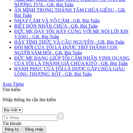
NƯƠNG TỰA - GB. Bùi Tuần
ẨN MÌNH TRONG THÁNH TÂM CHÚA GIÊSU - GB.
Bùi Tuần
NHẠY CẢM VÀ VÔ CẢM - GB. Bùi Tuần
BIẾT ĐÓN NHẬN CHÚA - GB. Bùi Tuần
ĐỨC MẸ DẠY TÔI: HÃY CÙNG VỚI MẸ NÓI LỜI XIN
VÂNG - GB. Bùi Tuần
HÃY TỈNH THỨC VÀ CẦU NGUYỆN - GB. Bùi Tuần
ĐỔI MỚI CỦA TÔI LÀ ĐƯỢC TRỞ THÀNH CON
NGƯỜI SÁM HỐI - GB. Bùi Tuần
ĐỨC MẸ ĐANG GIÚP TÔI CẢM NHẬN VINH QUANG
CỦA TÔI LÀ THÁNH GIÁ CHÚA KITÔ - GB. Bùi Tuần
HẠNH PHÚC CỦA TÔI LÀ ĐƯỢC GẶP CHÚA GIÀU
LÒNG THƯƠNG XÓT - GB. Bùi Tuần
Xem Thêm
Tìm kiếm
Nhập thông tin cần tìm kiếm
Tài khoản