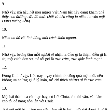
9.
Nhờ vậy, mà hầu hết mọi người Việt Nam lúc này đang khám phá
thấy con đường cứu độ thực chất và bền vững là niềm tin vào một
Đấng thiêng liêng.
10.
Niềm tin đó rất linh động một cách khôn ngoan.
11.
Nhờ vậy, lương tâm mỗi người sẽ nhận ra điều gì là thiện, điều gì là
ác, một cách đơn sơ, mà tôi gọi là
trực cảm, trực giác lành mạnh.
12.
Đúng là như vậy. Lúc này, ngay chính tôi cũng quá mệt mỏi, nên
không ưa những gì là lý luận, mà chỉ thích
những gì là trực cảm.
13.
Một bài thánh ca có nhạc hay, có Lời Chúa, cho dù vắn, vẫn làm
cho tôi dễ nâng hồn lên với Chúa.
Trái với một bài giảng mà vừa nặng về lý luận, vừa dài dòng, áp đặt.