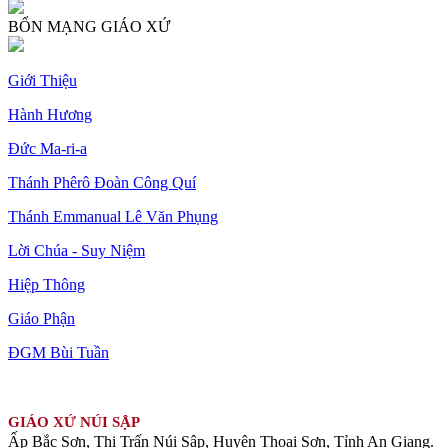
BỔN MẠNG GIÁO XỨ
Giới Thiệu
Hành Hương
Đức Ma-ri-a
Thánh Phêrô Đoàn Công Quí
Thánh Emmanual Lê Văn Phụng
Lời Chúa - Suy Niệm
Hiệp Thông
Giáo Phận
ĐGM Bùi Tuần
GIÁO XỨ NÚI SẬP
Ấp Bắc Sơn, Thị Trấn Núi Sập, Huyện Thoại Sơn, Tỉnh An Giang.