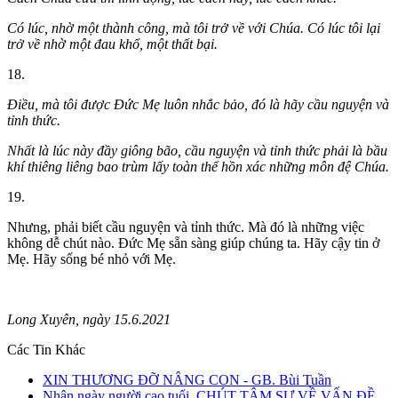
Có lúc, nhờ một thành công, mà tôi trở về với Chúa. Có lúc tôi lại
trở về nhờ một đau khổ, một thất bại.
18.
Điều, mà tôi được Đức Mẹ luôn nhắc bảo, đó là hãy cầu nguyện và
tỉnh thức.
Nhất là lúc này đầy giông bão, cầu nguyện và tỉnh thức phải là bầu
khí thiêng liêng bao trùm lấy toàn thể hồn xác những môn đệ Chúa.
19.
Nhưng, phải biết cầu nguyện và tỉnh thức. Mà đó là những việc
không dễ chút nào. Đức Mẹ sẵn sàng giúp chúng ta. Hãy cậy tin ở
Mẹ. Hãy sống bé nhỏ với Mẹ.
Long Xuyên, ngày 15.6.2021
Các Tin Khác
XIN THƯƠNG ĐỠ NÂNG CON - GB. Bùi Tuần
Nhân ngày người cao tuổi, CHÚT TÂM SỰ VỀ VẤN ĐỀ