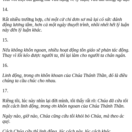
14.
Rất nhiều trường hợp,
chỉ một cử chỉ đơn sơ mà lại có sức đánh
động lương tâm, hơn cả một ngày thuyết trình, nhồi nhét hết lý luận
này đến lý luận khác.
15.
Nếu không khôn ngoan, nhiều hoạt động tôn giáo sẽ phản tác động.
Thay vì lôi kéo được người ta, thì lại làm cho người ta chán ngán.
16.
Linh động, trong ơn khôn khoan của Chúa Thánh Thần, đó là điều
chúng ta cầu chúc cho nhau.
17.
Riêng tôi, lúc này nhìn lại đời mình, tôi thấy rất rõ:
Chúa đã cứu tôi
một cách linh động, trong ơn khôn ngoan của Chúa Thánh Thần.
Ngày nào, giờ nào, Chúa cũng cứu tôi khỏi bỏ Chúa, mà theo ác
quỷ.
Cách Chúa cứu thì linh động, lúc cách này, lúc cách khác.