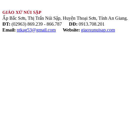
GIÁO XỨ NÚI SẬP
Ấp Bắc Sơn, Thị Trấn Núi Sập, Huyện Thoại Sơn, Tỉnh An Giang.
ĐT:
(02963) 869.239 - 866.787
DĐ:
0913.708.201
Email:
ntkag53@gmail.com
Website:
giaoxunuisap.com