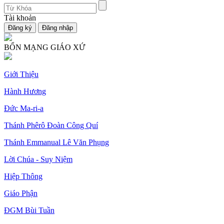
Tài khoản
BỔN MẠNG GIÁO XỨ
Giới Thiệu
Hành Hương
Đức Ma-ri-a
Thánh Phêrô Đoàn Công Quí
Thánh Emmanual Lê Văn Phụng
Lời Chúa - Suy Niệm
Hiệp Thông
Giáo Phận
ĐGM Bùi Tuần