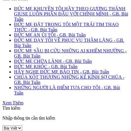
ĐỨC MẸ KHUYÊN TÔI HÃY THEO GƯƠNG THÁNH
GIUSE LUÔN PHẤN ĐẤU VỚI CHÍNH MÌNH - GB. Bùi
Tuần
ĐỨC MẸ ĐẶT TRONG TÔI MỘT TRÁI TIM THAO
THỨC - GB. Bùi Tuần
ĐỨC MẸ AN ỦI TÔI - GB. Bùi Tuần
ĐỨC MẸ DẠY TÔI VỀ PHỤC VỤ THẦM LẶNG - GB.
Bùi Tuần
ĐỨC MẸ SẦU BI CỨU NHỮNG AI KHIÊM NHƯỜNG -
GB. Bùi Tuần
ĐỨC MẸ CHỮA LÀNH - GB. Bùi Tuần
ĐỨC MẸ KHÓC - GB. Bùi Tuần
HÃY NGHE ĐỨC MẸ BÁO TIN - GB. Bùi Tuần
CHÚA XÓT THƯƠNG NHỮNG KẺ KÍNH SỢ CHÚA -
GB. Bùi Tuần
NHỮNG NGƯỜI LÀ ĐIỂM TỰA CHO TÔI - GB. Bùi
Tuần
Xem Thêm
Tìm kiếm
Nhập thông tin cần tìm kiếm