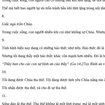
Trong cuộc sống, con người cần có những bầu khí tĩnh lặng, để đối di
Thế mà biết bao người lại ưa trốn tránh bầu khí tĩnh lặng trong nội 
8.
Giấc ngủ trốn Chúa.
Trong cuộc sống, con người nhiều khi coi như không sợ Chúa. Nhưng
9.
Tình hình hiện nay đang có những báo thức như trên. Báo thức đó là 
Nhưng tôi đang thấy một báo thức khác còn mạnh hơn nhiều. Đó là b
“Thầy ban cho các con sự bình an của thầy” (Ga 14,27a).
Bình an v
10.
Tôi đang được Chúa tha thứ. Tôi đang được tình yêu Chúa nâng niu 
Tôi nhận được tha thứ, và cho đi sự tha thứ.
11.
Sống đạo là tha thứ. Tha thứ không là một tình trạng, mà là một sinh