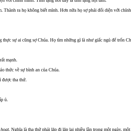
ện với chính mình. Tĩnh lặng nói đây là tĩnh lặng nội tâm.
tâm. Thành ra họ không biết mình. Hơn nữa họ sợ phải đối diện với chín
 thực sự ai cũng sợ Chúa. Họ tìm những gì là như giấc ngủ để trốn Ch
rất mạnh.
áo thức về sự bình an của Chúa.
ì được tha thứ.
ấp ủ.
 hoạt.
Nghĩa là tha thứ phải lặp đi lặp lại nhiều lần trong một ngày, một