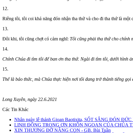
12.
Riêng tôi, tôi coi khả năng đón nhận tha thứ và cho đi tha thứ là một
13.
Đôi khi, tôi cũng chợt có cảm nghĩ:
Tôi cũng phải tha thứ cho chính 
14.
Chính Chúa đi tìm tôi để ban ơn tha thứ. Ngài đi tìm tôi, dưới hình ả
15.
Thế là báo thức, mà Chúa thực hiện nơi tôi đang trở thành
tiếng gọi
Long Xuyên, ngày 22.6.2021
Các Tin Khác
Nhân ngày lễ thánh Gioan Baotixita, SỐT SẮNG ĐÓN ĐỨ
LINH ĐỘNG TRONG ƠN KHÔN NGOAN CỦA CHÚA THÁ
XIN THƯƠNG ĐỠ NÂNG CON - GB. Bùi Tuần