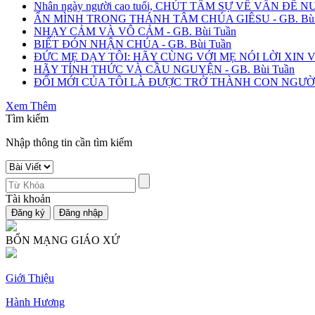
Nhân ngày người cao tuổi, CHÚT TÂM SỰ VỀ VẤN ĐỀ N
ẨN MÌNH TRONG THÁNH TÂM CHÚA GIÊSU - GB. Bùi
NHẠY CẢM VÀ VÔ CẢM - GB. Bùi Tuần
BIẾT ĐÓN NHẬN CHÚA - GB. Bùi Tuần
ĐỨC MẸ DẠY TÔI: HÃY CÙNG VỚI MẸ NÓI LỜI XIN VÂ
HÃY TỈNH THỨC VÀ CẦU NGUYỆN - GB. Bùi Tuần
ĐỔI MỚI CỦA TÔI LÀ ĐƯỢC TRỞ THÀNH CON NGƯỜI S
Xem Thêm
Tìm kiếm
Nhập thông tin cần tìm kiếm
Tài khoản
BỔN MẠNG GIÁO XỨ
Giới Thiệu
Hành Hương