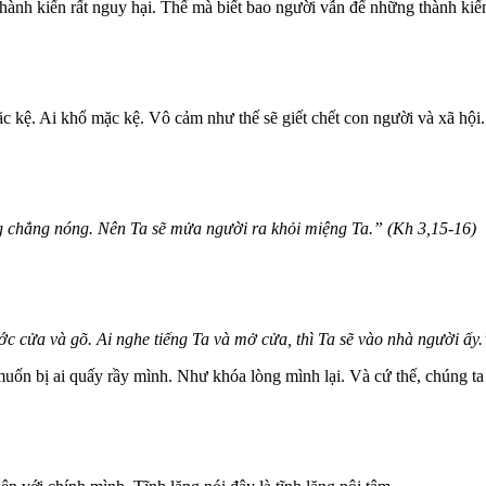
ành kiến rất nguy hại. Thế mà biết bao người vẫn để những thành kiến
c kệ. Ai khổ mặc kệ. Vô cảm như thế sẽ giết chết con người và xã hội
 chẳng nóng. Nên Ta sẽ mửa người ra khỏi miệng Ta.” (Kh 3,15-16)
c cửa và gõ. Ai nghe tiếng Ta và mở cửa, thì Ta sẽ vào nhà người ấy.
uốn bị ai quấy rầy mình. Như khóa lòng mình lại. Và cứ thế, chúng ta 