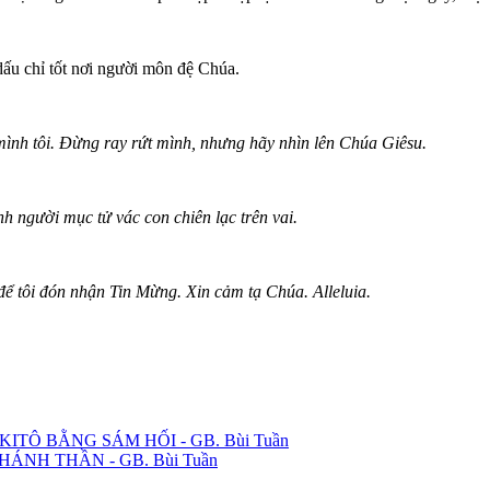
 dấu chỉ tốt nơi người môn đệ Chúa.
mình tôi. Đừng ray rứt mình, nhưng hãy nhìn lên Chúa Giêsu.
nh người mục tử vác con chiên lạc trên vai.
 để tôi đón nhận Tin Mừng. Xin cảm tạ Chúa. Alleluia.
C KITÔ BẰNG SÁM HỐI - GB. Bùi Tuần
NH THẦN - GB. Bùi Tuần