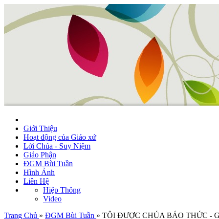
Giới Thiệu
Hoạt động của Giáo xứ
Lời Chúa - Suy Niệm
Giáo Phận
ĐGM Bùi Tuần
Hình Ảnh
Liên Hệ
Hiệp Thông
Video
Trang Chủ
»
ĐGM Bùi Tuần
»
TÔI ĐƯỢC CHÚA BÁO THỨC - GB