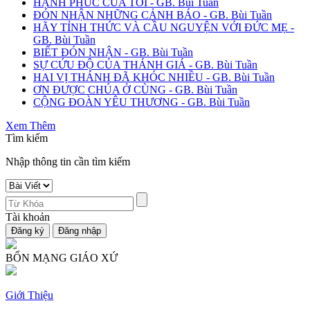
HẠNH PHÚC CỦA TÔI - GB. Bùi Tuần
ĐÓN NHẬN NHỮNG CẢNH BÁO - GB. Bùi Tuần
HÃY TỈNH THỨC VÀ CẦU NGUYỆN VỚI ĐỨC MẸ -
GB. Bùi Tuần
BIẾT ĐÓN NHẬN - GB. Bùi Tuần
SỰ CỨU ĐỘ CỦA THÁNH GIÁ - GB. Bùi Tuần
HAI VỊ THÁNH ĐÃ KHÓC NHIỀU - GB. Bùi Tuần
ƠN ĐƯỢC CHÚA Ở CÙNG - GB. Bùi Tuần
CỘNG ĐOÀN YÊU THƯƠNG - GB. Bùi Tuần
Xem Thêm
Tìm kiếm
Nhập thông tin cần tìm kiếm
Tài khoản
BỔN MẠNG GIÁO XỨ
Giới Thiệu