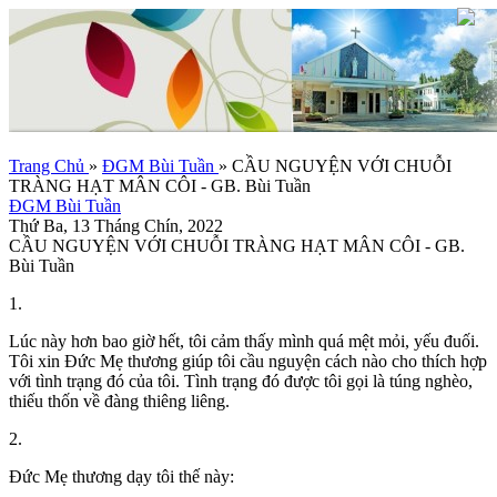
Trang Chủ
»
ĐGM Bùi Tuần
»
CẦU NGUYỆN VỚI CHUỖI
TRÀNG HẠT MÂN CÔI - GB. Bùi Tuần
ĐGM Bùi Tuần
Thứ Ba, 13 Tháng Chín, 2022
CẦU NGUYỆN VỚI CHUỖI TRÀNG HẠT MÂN CÔI - GB.
Bùi Tuần
1.
Lúc này hơn bao giờ hết, tôi cảm thấy mình quá mệt mỏi, yếu đuối.
Tôi xin Đức Mẹ thương giúp tôi cầu nguyện cách nào cho thích hợp
với tình trạng đó của tôi. Tình trạng đó được tôi gọi là túng nghèo,
thiếu thốn về đàng thiêng liêng.
2.
Đức Mẹ thương dạy tôi thế này: