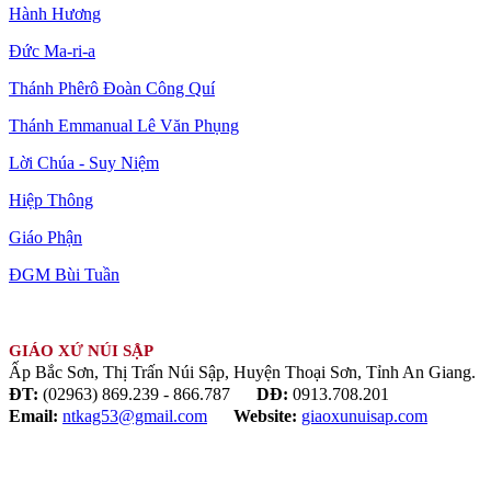
Hành Hương
Đức Ma-ri-a
Thánh Phêrô Đoàn Công Quí
Thánh Emmanual Lê Văn Phụng
Lời Chúa - Suy Niệm
Hiệp Thông
Giáo Phận
ĐGM Bùi Tuần
GIÁO XỨ NÚI SẬP
Ấp Bắc Sơn, Thị Trấn Núi Sập, Huyện Thoại Sơn, Tỉnh An Giang.
ĐT:
(02963) 869.239 - 866.787
DĐ:
0913.708.201
Email:
ntkag53@gmail.com
Website:
giaoxunuisap.com