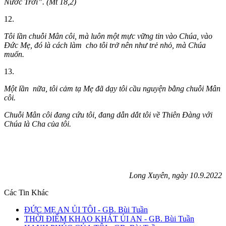
Nước Trời”. (Mt 18,2)
12.
Tôi lần chuỗi Mân côi, mà luôn một mực vững tin vào Chúa, vào
Đức Mẹ, đó là cách làm cho tôi trở nên như trẻ nhỏ, mà Chúa
muốn.
13.
Một lần nữa, tôi cảm tạ Mẹ đã dạy tôi cầu nguyện bằng chuỗi Mân
côi.
Chuỗi Mân côi đang cứu tôi, đang dẫn dắt tôi về Thiên Đàng với
Chúa là Cha của tôi.
Long Xuyên, ngày
10.9
.2022
Các Tin Khác
ĐỨC MẸ AN ỦI TÔI - GB. Bùi Tuần
THỜI ĐIỂM KHAO KHÁT ỦI AN - GB. Bùi Tuần