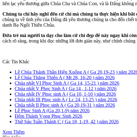
liên lạc yêu thương giữa Chúa Cha và Chúa Con, và là Đấng không n
Chúng ta chỉ hãy nghĩ đến cử chỉ mà chúng ta thực hiện khi bắt
chúng ta về tình yêu của Đấng đã yêu thương chúng ta cho đến chết tr
danh Ba Ngôi Thiên Chúa.
Đứa trẻ mà người ta dạy cho làm cử chỉ đẹp đẽ này ngay khi còn
cách rõ ràng, trong khi đọc những lời đơn giản này, như chính chú
Các Tin Khác
Lễ Chúa Thánh Thần Hiện Xuống A ( Ga 20,19-23 ) năm 202
Lễ Chúa Thăng Thiên A ( Mt 28, 16-20 ) năm 2026
Chúa nhật VI Phục Sinh A ( Ga 14, 15-21 ) năm 2026
Chúa nhật V Phục Sinh A ( Ga 14 , 1-12 ) năm 2026
Chúa nhật IV Phục sinh A ( Ga 10, 1-10 ) năm 2026
Chúa nhật III Phục sinh A ( Lc 24, 13-25 ) năm 2026
Chúa nhật II Phục sinh A ( Ga 20,19-31 ) năm 2026
Lễ Phục Sinh A (Ga 20,1-9) năm 2026
Đêm Thánh Vọng Phục Sinh 2026
Thứ Sáu Tuần Thánh C ( Ga 18, 1-19, 42 ) năm 2026
Xem Thêm