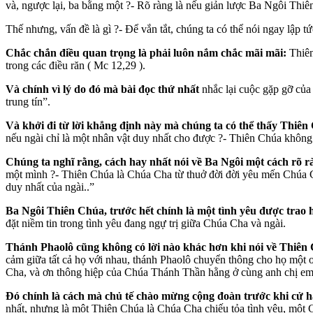
và, ngược lại, ba bằng một ?- Rõ ràng là nếu giản lược Ba Ngôi Thiên
Thế nhưng, vấn đề là gì ?- Để vắn tắt, chúng ta có thể nói ngay lập 
Chắc chắn điều quan trọng là phải luôn nắm chắc mãi mãi:
Thiên
trong các điều răn ( Mc 12,29 ).
Và chính vì lý do đó mà bài đọc thứ nhất
nhắc lại cuộc gặp gỡ của
trung tín”.
Và khởi đi từ lời khẳng định này mà chúng ta có thể thấy Thiên
nếu ngài chỉ là một nhân vật duy nhất cho được ?- Thiên Chúa không 
Chúng ta nghĩ rằng, cách hay nhất nói về Ba Ngôi một cách rõ ràn
một mình ?- Thiên Chúa là Chúa Cha từ thuở đời đời yêu mến Chúa C
duy nhất của ngài..”
Ba Ngôi Thiên Chúa, trước hết chính là một tình yêu được trao 
đặt niềm tin trong tình yêu đang ngự trị giữa Chúa Cha và ngài.
Thánh Phaolô cũng không có lời nào khác hơn khi nói về Thiên
cảm giữa tất cả họ với nhau, thánh Phaolô chuyển thông cho họ một
Cha, và ơn thông hiệp của Chúa Thánh Thần hằng ở cùng anh chị em
Đó chính là cách mà chủ tế chào mừng cộng đoàn trước khi cử 
nhất, nhưng là một Thiên Chúa là Chúa Cha chiếu tỏa tình yêu, một