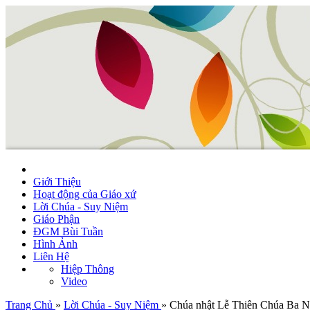
Giới Thiệu
Hoạt động của Giáo xứ
Lời Chúa - Suy Niệm
Giáo Phận
ĐGM Bùi Tuần
Hình Ảnh
Liên Hệ
Hiệp Thông
Video
Trang Chủ
»
Lời Chúa - Suy Niệm
»
Chúa nhật Lễ Thiên Chúa Ba Ng