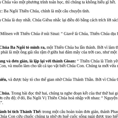
 Chúa vào một phương trình toán học, thì chúng ta không hiểu gì hết.
tức: Ba Ngôi Thiên Chúa, chính là một câu chuyện tình.
 Chúa là duy nhất. Chúa Giêsu nhắc lại điều đó bằng cách trích lời sác
 Môisen với Thiên Chúa ở núi Sinai: “ Giavê là Chúa, Thiên Chúa dịu h
 Chúa Ba Ngôi tỏ mình ra,
một Thiên Chúa ba lần thánh. Bởi vì làm 
phải là một ông già râu rậm ở giữa hai đám mây của trời cao, như một
g và đơn giản, là lặp lại với thánh Gioan:
“ Thiên Chúa là Tình yêu
on, và muốn làm cho tất cả tạo vật biết Chúa Con. Chúng ta mới vừa 
hiến,
và được bày tỏ cho thế gian nhờ Chúa Thánh Thần. Bởi vì Chúa 
 Chúa.
Trong bài đọc thứ hai, chúng ta nghe đoạn kết của thư thứ hai g
 ơn cứu độ; ở đó, Ba Ngôi Vị Thiên Chúa hoà nhập với nhau: “ Nguyện
”.
hành bí tích Thánh Thể:
trong một câu hoàn toàn đơn giản, thánh Ph
 Chúa Con cứu chuộc chúng ta nhờ ơn huệ cuộc sống ngài được trao hi