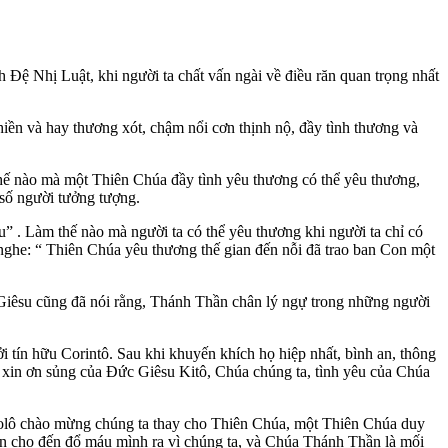
h Đệ Nhị Luật, khi người ta chất vấn ngài về điều răn quan trọng nhất
iền và hay thương xót, chậm nổi cơn thịnh nộ, đầy tình thương và
thế nào mà một Thiên Chúa đầy tình yêu thương có thể yêu thương,
 số người tưởng tượng.
” . Làm thế nào mà người ta có thể yêu thương khi người ta chỉ có
nghe: “ Thiên Chúa yêu thương thế gian đến nỗi đã trao ban Con một
Giêsu cũng đã nói rằng, Thánh Thần chân lý ngự trong những người
ởi tín hữu Corintô. Sau khi khuyến khích họ hiệp nhất, bình an, thông
 xin ơn sủng của Đức Giêsu Kitô, Chúa chúng ta, tình yêu của Chúa
aolô chào mừng chúng ta thay cho Thiên Chúa, một Thiên Chúa duy
ến cho đến đổ máu mình ra vì chúng ta, và Chúa Thánh Thần là mối