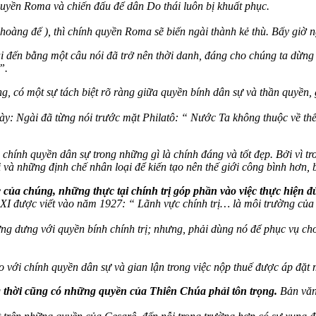
 quyền Roma và chiến đấu để dân Do thái luôn bị khuất phục.
oàng đế ), thì chính quyền Roma sẽ biến ngài thành kẻ thù. Bấy giờ n
ài đến bằng một câu nói đã trở nên thời danh, đáng cho chúng ta dừng
”.
g, có một sự tách biệt rõ ràng giữa quyền bính dân sự và thần quyền
này: Ngài đã từng nói trước mặt Philatô: “ Nước Ta không thuộc về thế 
ng chính quyền dân sự trong những gì là chính đáng và tốt đẹp. Bởi vì 
à những định chế nhân loại để kiến tạo nên thế giới công bình hơn, 
c của chúng, những thực tại chính trị góp phần vào việc thực hiện 
I được viết vào năm 1927: “ Lãnh vực chính trị… là môi trường của vi
 dưng với quyền bính chính trị; nhưng, phải dùng nó để phục vụ cho s
với chính quyền dân sự và gian lận trong việc nộp thuế được áp đặt m
g thời cũng có những quyền của Thiên Chúa phải tôn trọng.
Bản văn