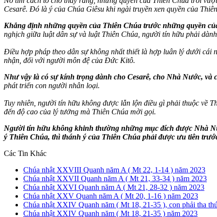
Nó tìm cách tỏ cho thấy rằng, những quyền của Thiên Chúa trổi vượ
Cesarê. Đó là ý của Chúa Giêsu khi ngài truyền xen quyền của Thiên 
Khẳng định những quyền của Thiên Chúa trước những quyền củ
nghịch giữa luật dân sự và luật Thiên Chúa, người tín hữu phải dành
Điều hợp pháp theo dân sự không nhất thiết là hợp luân lý dưới cái
nhận, đối với người môn đệ của Đức Kitô.
Như vậy là có sự kính trọng dành cho Cesarê, cho Nhà Nước, và 
phát triển con người nhân loại.
Tuy nhiên, người tín hữu không được lẫn lộn điều gì phải thuộc về 
đến độ cao của lý tưởng mà Thiên Chúa mời gọi.
Người tín hữu không khinh thường những mục đích được Nhà Nước 
ý Thiên Chúa, thì thánh ý của Thiên Chúa phải được ưu tiên trước 
Các Tin Khác
Chúa nhật XXVIII Quanh năm A ( Mt 22, 1-14 ) năm 2023
Chúa nhật XXVII Quanh năm A ( Mt 21, 33-34 ) năm 2023
Chúa nhật XXVI Quanh năm A ( Mt 21, 28-32 ) năm 2023
Chúa nhật XXV Quanh năm A ( Mt 20, 1-16 ) năm 2023
Chúa nhật XXIV Quanh năm ( Mt 18, 21-35 ), con phải tha thứ
Chúa nhật XXIV Quanh năm ( Mt 18, 21-35 ) năm 2023