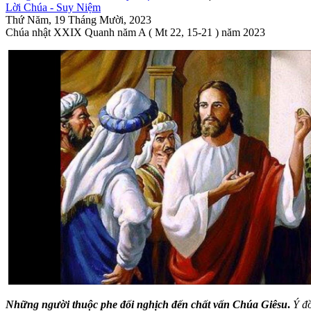
Lời Chúa - Suy Niệm
Thứ Năm, 19 Tháng Mười, 2023
Chúa nhật XXIX Quanh năm A ( Mt 22, 15-21 ) năm 2023
Những người thuộc phe đối nghịch đến chất vấn Chúa Giêsu
.
Ý đồ