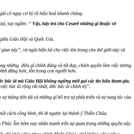
gài có nguy cơ bị vô hiệu hoá nhanh chóng.
 lại, suy ngẫm: “
Vậy, hãy trả cho Cesarê những gì thuộc về
, giữa Giáo Hội và Quốc Gia.
gian này”, và ngài biện hộ cho việc tôn trọng cho thế giới này và
trong những điều gì chính đáng và tốt đẹp, chính quyền làm việc tương
bình đẳng hơn, tôn trọng con người hơn.
đức bác ái mà Giáo Hội không ngừng mời gọi các tín hữu tham gia.
ệc bác ái rộng rãi nhất, đức bác ái chính trị”.
ự thăng tiến tất cả những gì hỗ trợ sự phát triển và sự sung túc của
ột cách công bình, thì đi ngược lại thánh ý Thiên Chúa.
 Phúc Âm hôm nay nhấn mạnh trên sự quan trọng những quyền này.