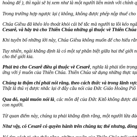
hoàng đế ), thì ngài sẽ bị xem như là một người liên minh với chính
Trong trường hợp ngược lại ( không, không được phép nộp thuế cho h
Chúa Giêsu đã khéo léo thoát khỏi cái bế tắc mà người ta lôi kéo ng
Cesarê, và hãy trả cho Thiên Chúa những gì thuộc về Thiên Chúa
Khi tuyên bố những lời này, Chúa Giêsu không muốn để cho hiểu rằn
Tuy nhiên, ngài khẳng định là có một sự phân biệt giữa hai thế giới 
cho thế giới kia.
Phải trả cho Cesarê điều gì thuộc về Cesarê
, nghĩa là phải tôn trọ
ứng với ý muốn của Thiên Chúa. Thiên Chúa sử dụng những thực tại v
Chúng ta thậm chí phải nói rằng, theo cách thức và trong lãnh vự
Thật là thú vị được nhắc lại ở đây câu nói của Đức Giáo Hoàng Piô X
Qua đó, ngài muốn nói là
, các môn đệ của Đức Kitô không được dửng
con người.
Từ quan điểm này, chúng ta phải khẳng định rằng, một người lừa đảo 
Như vậy, có Cesarê có quyền hành trên chúng ta; thế nhưng, đồn