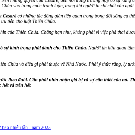
t trên những quyền của Cesarê, đến nỗi trong trường hợp có sự xung đ
Chúa vào trong cuộc tranh luận, trong khi người ta chỉ chất vấn ngài 
a Cesarê
có những tác động gián tiếp quan trọng trong đời sống cụ thể.
 ưu tiên cho luật Thiên Chúa.
 nhìn của Thiên Chúa. Chẳng hạn như, không phải vì việc phá thai đư
có sự kính trọng phải dành cho Thiên Chúa.
Người tín hữu quan tâm đ
Thiên Chúa và điều gì phải thuộc về Nhà Nước. Phải ý thức rằng, lý t
theo đuổi. Cần phải nhìn nhận giá trị và sự cần thiết của nó. T
hết và trên hết.
 bao nhiêu lần - năm 2023