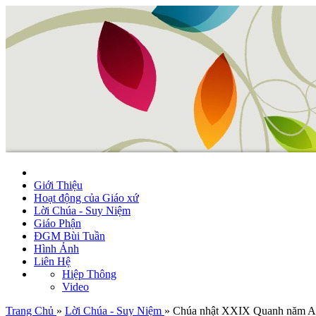
Giới Thiệu
Hoạt động của Giáo xứ
Lời Chúa - Suy Niệm
Giáo Phận
ĐGM Bùi Tuần
Hình Ảnh
Liên Hệ
Hiệp Thông
Video
Trang Chủ
»
Lời Chúa - Suy Niệm
»
Chúa nhật XXIX Quanh năm A (