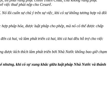
ột, thì phải vâng phục chính Thiên Chúa, chứ không vâng phục
về việc thuế phải nộp cho Cesarê.
 Nó lôi cuốn sự chú ý trên sự việc, khi có sự không tương hợp và đối
ợc hợp pháp hóa, được luật pháp cho phép, mà nó có thể được chấp
ến cả hai, và làm phát triển cả hai, khi cả hai đều hỗ trợ cho việc
ưởng được kích thích làm phát triển bởi Nhà Nước không bao giờ chạm
hế nhưng, khi có sự xung khắc giữa luật pháp Nhà Nước và thánh