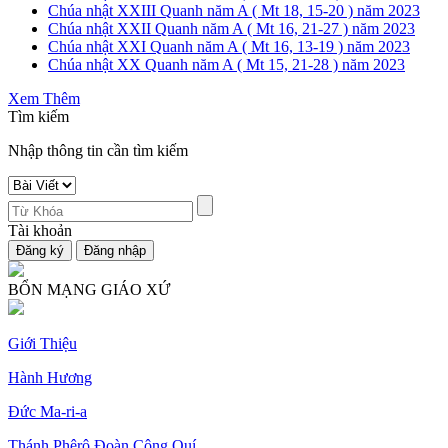
Chúa nhật XXIII Quanh năm A ( Mt 18, 15-20 ) năm 2023
Chúa nhật XXII Quanh năm A ( Mt 16, 21-27 ) năm 2023
Chúa nhật XXI Quanh năm A ( Mt 16, 13-19 ) năm 2023
Chúa nhật XX Quanh năm A ( Mt 15, 21-28 ) năm 2023
Xem Thêm
Tìm kiếm
Nhập thông tin cần tìm kiếm
Tài khoản
BỔN MẠNG GIÁO XỨ
Giới Thiệu
Hành Hương
Đức Ma-ri-a
Thánh Phêrô Đoàn Công Quí