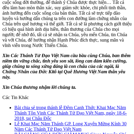
cuộc sống đời thường, để thánh ý Chúa được thực hiện… Tất cả
đều làm hao mòn thân xác, suy giảm sức khỏe, chi phối tinh thần,
ảnh hưởng đến cuộc sống của bản thân. Tất cả sẽ trực tiếp đào
luyện và hướng dẫn chúng ta trên con đường làm chứng nhân của
Chúa trên quê hương và thế giới. Tất cả sẽ là phương cách giới thiệu
có hiệu quả hình ảnh dịu hiền, thân thương của Chúa cho mọi
người; để nhờ đó, tất cả sẽ nhận ra Chúa, yêu mến Chúa, tin Chúa
và với Chúa, để hưởng nhận Hạnh Phúc đích thực, sung mãn và
vĩnh viễn trong Nước Thiên Chúa.
Xin Các Thánh Tử Đạo Việt Nam cầu bầu cùng Chúa, ban thêm
niềm tin vững chắc, tình yêu son sắt, lòng can đảm kiên cường,
giúp chúng ta sống xứng đáng là con cháu của các ngài, là
Chứng Nhân của Đức Kitô tại Quê Hương Việt Nam thân yêu
này.
Xin Chúa thương nhậm lời chúng ta.
Các Tin Khác
Bài chia sẻ trong thánh lễ Đêm Canh Thức Khai Mạc Năm
Thánh Tôn Vinh Các Thánh Tử Đạo Việt Nam, ngày 18-6-
2018, tại Châu Đốc
Lễ Khai Mạc Năm Thánh GP. Long Xuyên Mừng Kính 30
Năm Các Thánh Tử Đạo Việt Nam