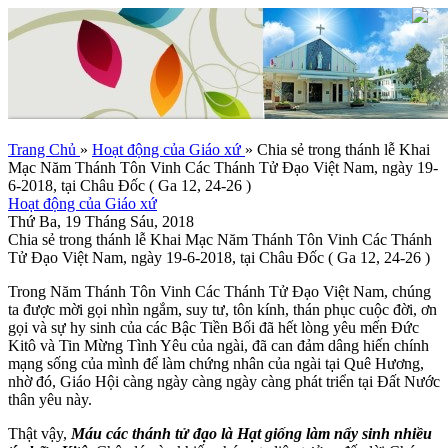
Trang Chủ
»
Hoạt động của Giáo xứ
»
Chia sẻ trong thánh lễ Khai
Mạc Năm Thánh Tôn Vinh Các Thánh Tử Đạo Việt Nam, ngày 19-
6-2018, tại Châu Đốc ( Ga 12, 24-26 )
Hoạt động của Giáo xứ
Thứ Ba, 19 Tháng Sáu, 2018
Chia sẻ trong thánh lễ Khai Mạc Năm Thánh Tôn Vinh Các Thánh
Tử Đạo Việt Nam, ngày 19-6-2018, tại Châu Đốc ( Ga 12, 24-26 )
Trong Năm Thánh Tôn Vinh Các Thánh Tử Đạo Việt Nam, chúng
ta được mời gọi nhìn ngắm, suy tư, tôn kính, thán phục cuộc đời, ơn
gọi và sự hy sinh của các Bậc Tiền Bối đã hết lòng yêu mến Đức
Kitô và Tin Mừng Tình Yêu của ngài, đã can đảm dâng hiến chính
mạng sống của mình để làm chứng nhân của ngài tại Quê Hương,
nhờ đó, Giáo Hội càng ngày càng ngày càng phát triển tại Đất Nước
thân yêu này.
Thật vậy,
Máu các thánh tử đạo là Hạt giống làm nẩy sinh nhiều