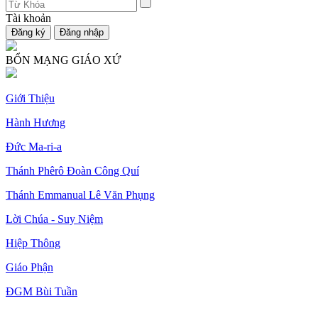
Tài khoản
BỔN MẠNG GIÁO XỨ
Giới Thiệu
Hành Hương
Đức Ma-ri-a
Thánh Phêrô Đoàn Công Quí
Thánh Emmanual Lê Văn Phụng
Lời Chúa - Suy Niệm
Hiệp Thông
Giáo Phận
ĐGM Bùi Tuần