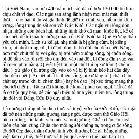
Tại Việt Nam, sau hơn 400 năm lịch sử, đã có hơn 130 000 tín hữu
chịu chết vì đạo. Các ngài sẵn sàng lãnh nhận mọi mất mát, thiệt
thòi… cho bản thân và gia đình để giữ trọn tình yêu, niềm tin kiên
vững, lòng trung tín sắt son với Đức Kitô. Các ngài vui lòng đón
nhận những cơn bách hại, những hình khổ dã man, khốc liệt, kể cả
cái chết, để trở thành chứng nhân của Đức Kitô tại Quê Hương thân
yêu của mình. Lịch sử kể lại, nhẹ nhất là bị gông cùm, bị xiềng
xích, bị nhốt trong cũi, bị đánh đòn, bị bỏ đói cho đến chết. Nặng
hơn một chút thì bị voi giày, bị trói ném xuống sông, bị chôn sống,
bị đổ dầu vào rốn rồi cho tim đèn vào mà đốt, bị đóng đinh vào ván
rồi đem phơi nắng. Quyết liệt hơn một chút thì bị xử trảm ( chém
đầu ), xử giảo ( bị tròng dây vào cổ và bị lý hình kéo hai đầu dây
cho đến chết ). Ac liệt nhất là thiêu sống, bị xử lăng trì ( chặt chân
chặt tay trước khi bị chém đầu ) hay bá đao ( bị xẻo từng mảng thịt
cho tới chết )…Tất cả đã không thể khuất phục các ngài. Tất cả đã
là cơ hội quý báu, để các ngài biểu tỏ tinh yêu, niềm tin, lòng trung
tín đối với Đấng Cứu Độ duy nhất.
Là những chứng nhân đích thực và tuyệt vời của Đức Kitô, các ngài
đã trở nên những mẫu gương sáng ngời, được toàn thể Giáo Hội
biểu dương, tôn kính, yêu mến và noi gương. Chắc chắn các ngài
luôn cầu bàu cùng Chúa cho mỗi người chúng ta, trong cuộc sống
tốt đời đẹp đạo, thấm đượm tình yêu thương bác ái, bằng những
việc làm cụ thể, thiết thực và hiệu quả. Để có thể loan báo Tin