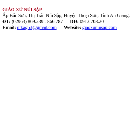
GIÁO XỨ NÚI SẬP
Ấp Bắc Sơn, Thị Trấn Núi Sập, Huyện Thoại Sơn, Tỉnh An Giang.
ĐT:
(02963) 869.239 - 866.787
DĐ:
0913.708.201
Email:
ntkag53@gmail.com
Website:
giaoxunuisap.com