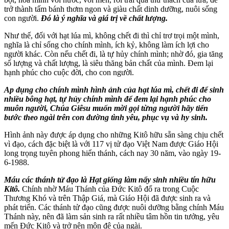
trở thành tấm bánh thơm ngon và giàu chất dinh dưỡng, nuôi sống
con người.
Đó là ý nghĩa và giá trị về chất lượng.
Như thế, đối với hạt lúa mì, không chết đi thì chỉ trơ trọi một mình,
nghĩa là chỉ sống cho chính mình, ích kỷ, không làm ích lợi cho
người khác. Còn nếu chết đi, là tự hủy chính mình; nhờ đó, gia tăng
số lượng và chất lượng, là siêu thăng bản chất của mình. Đem lại
hạnh phúc cho cuộc đời, cho con người.
Ap dụng cho chính mình hình ảnh của hạt lúa mì, chết đi để sinh
nhiều bông hạt, tự hủy chính mình để đem lại hạnh phúc cho
muôn người, Chúa Giêsu muốn mời gọi từng người hãy tiến
bước theo ngài trên con đường tình yêu, phục vụ và hy sinh.
Hình ảnh này được áp dụng cho những Kitô hữu sẵn sàng chịu chết
vì đạo, cách đặc biệt là với 117 vị tử đạo Việt Nam được Giáo Hội
long trọng tuyên phong hiển thánh, cách nay 30 năm, vào ngày 19-
6-1988.
Máu các thánh tử đạo là Hạt giống làm nẩy sinh nhiều tín hữu
Kitô.
Chính nhờ Máu Thánh của Đức Kitô đổ ra trong Cuộc
Thương Khó và trên Thập Giá, mà Giáo Hội đã được sinh ra và
phát triển. Các thánh tử đạo cũng được nuôi dưỡng bằng chính Máu
Thánh này, nên đã làm sản sinh ra rất nhiều tâm hồn tin tưởng, yêu
mến Đức Kitô và trở nên môn đệ của ngài.