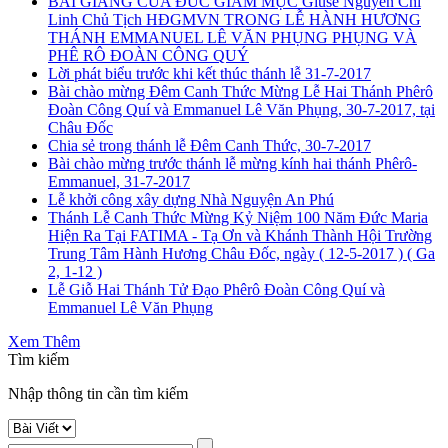
BÀI GIẢNG CỦA ĐỨC GIÁM MỤC Giuse Nguyễn Chí
Linh Chủ Tịch HĐGMVN TRONG LỄ HÀNH HƯƠNG
THÁNH EMMANUEL LÊ VĂN PHỤNG PHỤNG VÀ
PHÊ RÔ ĐOÀN CÔNG QUÝ
Lời phát biểu trước khi kết thúc thánh lễ 31-7-2017
Bài chào mừng Đêm Canh Thức Mừng Lễ Hai Thánh Phêrô
Đoàn Công Quí và Emmanuel Lê Văn Phụng, 30-7-2017, tại
Châu Đốc
Chia sẻ trong thánh lễ Đêm Canh Thức, 30-7-2017
Bài chào mừng trước thánh lễ mừng kính hai thánh Phêrô-
Emmanuel, 31-7-2017
Lễ khởi công xây dựng Nhà Nguyện An Phú
Thánh Lễ Canh Thức Mừng Kỷ Niệm 100 Năm Đức Maria
Hiện Ra Tại FATIMA - Tạ Ơn và Khánh Thành Hội Trường
Trung Tâm Hành Hương Châu Đốc, ngày ( 12-5-2017 ) ( Ga
2, 1-12 )
Lễ Giỗ Hai Thánh Tử Đạo Phêrô Đoàn Công Quí và
Emmanuel Lê Văn Phụng
Xem Thêm
Tìm kiếm
Nhập thông tin cần tìm kiếm