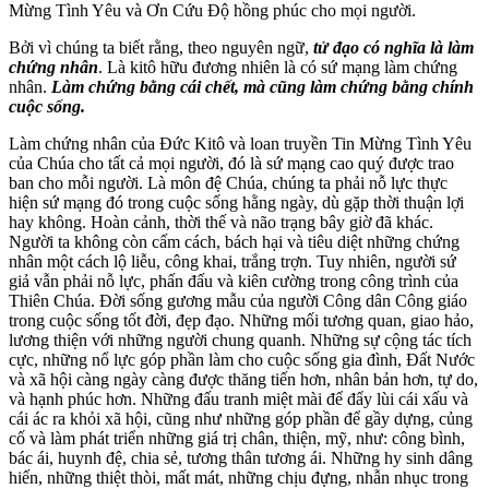
Mừng Tình Yêu và Ơn Cứu Độ hồng phúc cho mọi người.
Bởi vì chúng ta biết rằng, theo nguyên ngữ,
tử đạo có nghĩa là làm
chứng nhân
. Là kitô hữu đương nhiên là có sứ mạng làm chứng
nhân.
Làm chứng bằng cái chết, mà cũng làm chứng bằng chính
cuộc sống.
Làm chứng nhân của Đức Kitô và loan truyền Tin Mừng Tình Yêu
của Chúa cho tất cả mọi người, đó là sứ mạng cao quý được trao
ban cho mỗi người. Là môn đệ Chúa, chúng ta phải nỗ lực thực
hiện sứ mạng đó trong cuộc sống hằng ngày, dù gặp thời thuận lợi
hay không. Hoàn cảnh, thời thế và não trạng bây giờ đã khác.
Người ta không còn cấm cách, bách hại và tiêu diệt những chứng
nhân một cách lộ liễu, công khai, trắng trợn. Tuy nhiên, người sứ
giả vẫn phải nỗ lực, phấn đấu và kiên cường trong công trình của
Thiên Chúa. Đời sống gương mẫu của người Công dân Công giáo
trong cuộc sống tốt đời, đẹp đạo. Những mối tương quan, giao hảo,
lương thiện với những người chung quanh. Những sự cộng tác tích
cực, những nổ lực góp phần làm cho cuộc sống gia đình, Đất Nước
và xã hội càng ngày càng được thăng tiến hơn, nhân bản hơn, tự do,
và hạnh phúc hơn. Những đấu tranh miệt mài để đẩy lùi cái xấu và
cái ác ra khỏi xã hội, cũng như những góp phần để gầy dựng, củng
cố và làm phát triển những giá trị chân, thiện, mỹ, như: công bình,
bác ái, huynh đệ, chia sẻ, tương thân tương ái. Những hy sinh dâng
hiến, những thiệt thòi, mất mát, những chịu đựng, nhẫn nhục trong