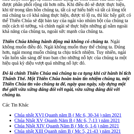
được phân phối rộng rãi hơn nữa. Khi điều đó sẽ được thực hiện,
khi từ trong tâm hồn chúng ta, tất cả sự hiểu biết và tất cả lòng tốt
mà chúng ta có khả năng thực hiện, được tỏ lộ ra, thì lúc bấy giờ, có
thể Thiên Chúa sẽ đặt bàn tay của ngài vào nhúm bột của chúng ta
một cách tỏ tường, và chính ngài sẽ thực hiện những gì nằm ngoài
khả năng của chùng ta, ngoài sức mạnh của chúng ta.
Thiên Chúa không hành động mà không có chúng ta
. Ngài
không muốn điều đó. Ngài không muốn thay thế chúng ta. Đúng
hơn, ngài mong muốn chúng ta chịu trách nhiệm. Tuy nhiên, ngài
vẫn luôn sẵn sàng để trao ban cho những nỗ lực của chúng ta một
hiệu quả kỳ diệu vượt quá những nỗ lực đó.
Đó là chính Thiên Chúa mà chúng ta ca tụng khi cử hành bí tích
Thánh Thể. Một Thiên Chúa hoàn toàn tín nhiệm chúng ta, một
Thiên Chúa tin vào chúng ta để, ngày qua ngày, xây dựng một
thế giới vừa xứng đáng đối với ngài, vừa xứng đáng đối với
chúng ta.
Các Tin Khác
Chúa nhật XVI Quanh năm B ( Mc 6, 30-34 ) năm 2021
Chúa Nhật XV Quanh Năm B ( Mc 6, 7-13 ) năm 2021
Chúa Nhật XIV Quanh Năm B ( Mc 6, 1-6 ) năm 2021
Chúa nhật XIII Quanh năm B ( Mc 5, 21-43 ) năm 2021