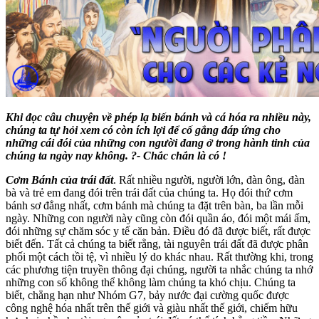
Khi đọc câu chuyện về phép lạ biến bánh và cá hóa ra nhiều này,
chúng ta tự hỏi xem có còn ích lợi để cố gắng đáp ứng cho
những cái đói của những con người đang ở trong hành tinh của
chúng ta ngày nay không. ?- Chắc chắn là có !
Cơm Bánh của trái đất
. Rất nhiều người, người lớn, đàn ông, đàn
bà và trẻ em đang đói trên trái đất của chúng ta. Họ đói thứ cơm
bánh sơ đẳng nhất, cơm bánh mà chúng ta đặt trên bàn, ba lần mỗi
ngày. Những con người này cũng còn đói quần áo, đói một mái ấm,
đói những sự chăm sóc y tế căn bản. Điều đó đã được biết, rất được
biết đến. Tất cả chúng ta biết rằng, tài nguyên trái đất đã được phân
phối một cách tồi tệ, vì nhiều lý do khác nhau. Rất thường khi, trong
các phương tiện truyền thông đại chúng, người ta nhắc chúng ta nhớ
những con số không thể không làm chúng ta khó chịu. Chúng ta
biết, chẳng hạn như Nhóm G7, bảy nước đại cường quốc được
công nghệ hóa nhất trên thế giới và giàu nhất thế giới, chiếm hữu