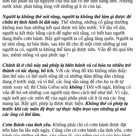
hơn hai phần ba tài nguyên của trái đất có thể tính bằng tiền. Những
nước khác phải bằng lòng với những gì ít ỏi còn lại.
Người ta không thể nói rằng, người ta không thể làm gì được để
chữa trị tình hình bi đát này.
Thế nhưng, những cố gắng thường
không trao ban những kết quả được trù liệu trước. Về lâu về dài,
người ta kết thúc bằng cách để nghe nói rằng, có biết bao người
đang thiếu cơm bánh. Bấy giờ người ta cố gắng lãng quên. Người ta
tự nhủ rằng, tự bản thân, sau khi đã cho đi một chút những gì mà
người ta có, người ta không thể làm gì được nữa. Vấn đề thì quá lớn
lao, mênh mông và quá phức tạp !
Chính là ở chỗ này mà phép lạ biến bánh và cá hóa ra nhiều trở
thành có tác dụng, bổ ích.
Với các tông đồ khi không nhìn thấy:
làm thế nào có thể nuôi sống tất cả những đám đông dân chúng
đang ở trước mặt, và vì thế, các ông sẵn sàng để cho họ ra đi tự
mình xoay sở, thì Chúa Giêsu nói
: không !
Đối với ngài, không có
vấn đề bỏ rơi những con người này theo cách thế như thế. Vì vậy,
ngài mời gọi các môn đệ của ngài phân phát cái ít ỏi mà các ông
mang lại. Bấy giờ, phép lạ được thực hiện.
Không thể có phép lạ
trước khi các môn đệ thực sự thực hiện trọn vẹn những gì mà
các ông có thể làm.
Cơm Bánh của tình yêu.
Không phải chỉ có cơm bánh được đặt
trên bàn ba lân một ngày. Cũng còn có cơm bánh của tình yêu, cơm
bánh của những vẽ đẹp, của công lý, của niềm vui và của hòa bình,