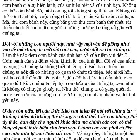
cơm bánh của sự hiền lành, của sự hiểu biết và của tình bạn. Không
có thứ cơm bánh đó, một con người không sống thực sự. Không có
thứ cơm bánh đó, cuộc sống chỉ là buồn chán và lộn xộn, rối loạn.
Mà, thứ cơm bánh này, cũng bằng với thứ cơm bánh thứ nhất, rất
thiếu cho biết bao nhiêu người, thường thường là sống rất gần với
chúng ta.
Đối với những con người này, như vậy một vấn đề giống như
vấn đề mà chúng ta mới vừa nói đến, được đặt ra cho chúng t
a.
Làm thế nào đem cơm bánh của tình bạn và của niềm vui đến ?-
Cơm bánh của sự động viên, khích lệ, của tình liên đới và của niềm
hy vọng ?- Chúng ta không biết nhiều quá. Biết bao nhiêu lần
chúng ta nói: đã có những cơ quan tổ chức từ thiện, bác ái xã hội,
mà họ có thể đến để kêu gọi sự giúp đỡ; họ hãy tìm đến những cơ
quan đó ! Rồi, chúng ta tiếp tục con đường của chúng ta, xem như
là không có chuyện gì xảy ra. Như thế, chúng ta cố gắng quên đi
tiếng kêu cứu của những con người đang đói nhân phẩm và đói tình
yêu này.
Ơ đây còn nữa, lời của Đức Kitô can thiệp để nói với chúng ta: “
Không ! điều đó không thể để xảy ra như thế. Các con không thể
ủy thác, đùn dẩy cho người khác điều mà chính các con có thể
làm, và phải thực hiện cho trọn vẹn. Chính các con phải có liên
can hơn nữa tự bản thân các con.”
Và này đây, chúng ta một lần
nữa được mời gọi tự minh hành động để cơm bánh của tình bạn