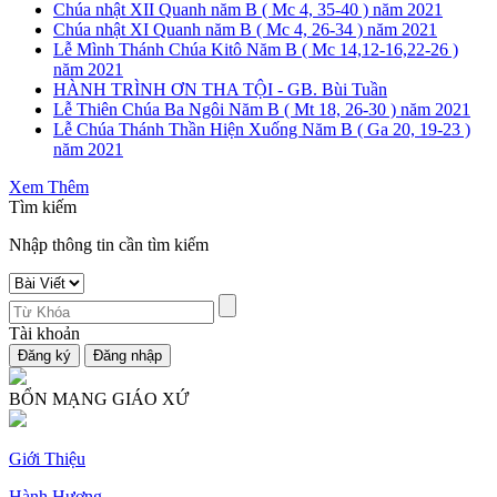
Chúa nhật XII Quanh năm B ( Mc 4, 35-40 ) năm 2021
Chúa nhật XI Quanh năm B ( Mc 4, 26-34 ) năm 2021
Lễ Mình Thánh Chúa Kitô Năm B ( Mc 14,12-16,22-26 )
năm 2021
HÀNH TRÌNH ƠN THA TỘI - GB. Bùi Tuần
Lễ Thiên Chúa Ba Ngôi Năm B ( Mt 18, 26-30 ) năm 2021
Lễ Chúa Thánh Thần Hiện Xuống Năm B ( Ga 20, 19-23 )
năm 2021
Xem Thêm
Tìm kiếm
Nhập thông tin cần tìm kiếm
Tài khoản
BỔN MẠNG GIÁO XỨ
Giới Thiệu
Hành Hương