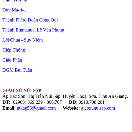
Đức Ma-ri-a
Thánh Phêrô Đoàn Công Quí
Thánh Emmanual Lê Văn Phụng
Lời Chúa - Suy Niệm
Hiệp Thông
Giáo Phận
ĐGM Bùi Tuần
GIÁO XỨ NÚI SẬP
Ấp Bắc Sơn, Thị Trấn Núi Sập, Huyện Thoại Sơn, Tỉnh An Giang.
ĐT:
(02963) 869.239 - 866.787
DĐ:
0913.708.201
Email:
ntkag53@gmail.com
Website:
giaoxunuisap.com