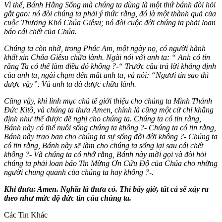
Vì thế, Bánh Hằng Sống mà chúng ta dùng là một thứ bánh đòi hỏi
gắt gao: nó đòi chúng ta phải ý thức rằng, đó là một thành quả của
cuộc Thương Khó Chúa Giêsu; nó đòi cuộc đời chúng ta phải loan
báo cái chết của Chúa.
Chúng ta còn nhờ, trong Phúc Am, một ngày nọ, có người hành
khất xin Chúa Giêsu chữa lành. Ngài nói với anh ta: “ Anh có tin
rằng Ta có thể làm điều đó không ?-“ Trước câu trả lời khẳng định
của anh ta, ngài chạm đến mắt anh ta, và nói: “Ngươi tin sao thì
được vậy”. Và anh ta đã được chữa lành.
Cũng vậy, khi linh mục chủ tế giới thiệu cho chúng ta Mình Thánh
Đức Kitô, và chúng ta thưa Amen, chính là cũng một cử chỉ khẳng
định như thế được đề nghị cho chúng ta.
Chúng ta có tin rằng,
Bánh này có thể nuôi sống chúng ta không ?- Chúng ta có tin rằng,
Bánh này trao ban cho chúng ta sự sống đời đời không ?- Chúng ta
có tin rằng, Bánh này sẽ làm cho chúng ta sống lại sau cái chết
không ?- Và chúng ta có nhớ rằng, Bánh này mời gọi và đòi hỏi
chúng ta phải loan báo Tin Mừng Ơn Cứu Độ của Chúa cho những
người chung quanh của chúng ta hay không ?-.
Khi thưa: Amen. Nghĩa là thưa có. Thì bấy giờ, tất cả sẽ xảy ra
theo như mức độ đức tin của chúng ta.
Các Tin Khác