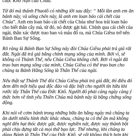
cuộc Khổ Nạn của Chúa
.
Từ đó mà thánh Phaolô có những lời sau đây: “ Mỗi lần anh em ăn
bánh này, và uống chén này, là anh em loan báo cái chết của
Chúa
”. Anh em loan báo cái chết của Chúa như hoa trái loan báo
cho biết thân cây mà, từ đó, nó được gặt hái. Chính qua cái chết của
ngài, thân xác được trao ban và máu đổ ra, mà Chúa Giêsu trở nên
Bánh Ban Sự Sống.
Rõ ràng là Bánh Ban Sự Sống này đòi Chúa Giêsu phải trá giá rất
đắt. Ngài đã trá giá bằng chính mạng sống của mình. Bởi vì, sẽ
không có Thánh Thể, nếu Chúa Giêsu không chết. Bởi vì ngài đã
trao ban mạng sống của mình, Chúa Giêsu có thể trao ban cho
chúng ta Bánh Hằng Sống là Thân Thể của ngài.
Nếu thật sự Thánh Thể đòi Chúa Giêsu phải trả giá đắt, thì điều đó
đem đến một hiệu quả độc đáo và đặc biệt cho người tín hữu khi
rước lấy Thân Thể của Đức Kitô. Người đó phải càng ngày càng ý
thức hơn về tình yêu Thiên Chúa mà bánh này là bằng chứng sống
động.
Khi nói về cơm bánh trong những bữa ăn hằng ngày mà chúng ta
ăn dưới nhiều hình thức khác nhau, chúng ta có thể ăn mà không
nghĩ đến hạt thóc được gặt, được nghiền nát, được xay thành bột
phải chịu đựng tất cả mọi thứ bạo lực. Thế nhưng, khi chúng ta
dùng Bánh là Thân Thể của Đức Kitô, sẽ rất không thích hợp khi