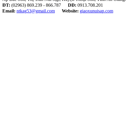
ĐT:
(02963) 869.239 - 866.787
DĐ:
0913.708.201
Email:
ntkag53@gmail.com
Website:
giaoxunuisap.com