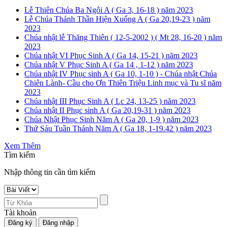
Lễ Thiên Chúa Ba Ngôi A ( Ga 3, 16-18 ) năm 2023
Lễ Chúa Thánh Thần Hiện Xuống A ( Ga 20,19-23 ) năm
2023
Chúa nhật lễ Thăng Thiên ( 12-5-2002 ) ( Mt 28, 16-20 ) năm
2023
Chúa nhật VI Phục Sinh A ( Ga 14, 15-21 ) năm 2023
Chúa nhật V Phục Sinh A ( Ga 14 , 1-12 ) năm 2023
Chúa nhật IV Phục sinh A ( Ga 10, 1-10 ) - Chúa nhật Chúa
Chiên Lành- Cầu cho Ơn Thiên Triệu Linh mục và Tu sĩ năm
2023
Chúa nhật III Phục Sinh A ( Lc 24, 13-25 ) năm 2023
Chúa nhật II Phục sinh A ( Ga 20,19-31 ) năm 2023
Chúa Nhật Phục Sinh Năm A ( Ga 20, 1-9 ) năm 2023
Thứ Sáu Tuần Thánh Năm A ( Ga 18, 1-19.42 ) năm 2023
Xem Thêm
Tìm kiếm
Nhập thông tin cần tìm kiếm
Tài khoản