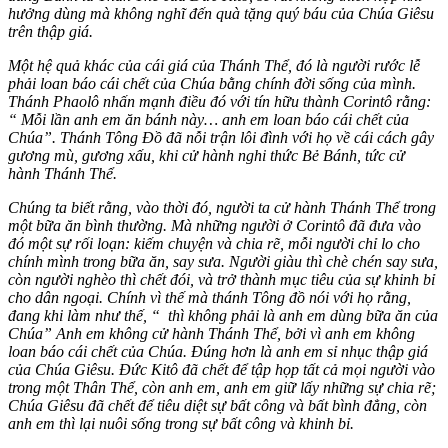
hưởng dùng mà không nghĩ đến quà tặng quý báu của Chúa Giêsu
trên thập giá.
Một hệ quả khác của cái giá của Thánh Thể, đó là người rước lễ
phải loan báo cái chết của Chúa bằng chính đời sống của mình.
Thánh Phaolô nhấn mạnh điều đó với tín hữu thành Corintô rằng:
“ Mỗi lần anh em ăn bánh này… anh em loan báo cái chết của
Chúa”.
Thánh Tông Đồ đã nỗi trận lôi đình với họ về cái cách gây
gương mù, gương xấu, khi cử hành nghi thức Bẻ Bánh, tức cử
hành Thánh Thể.
Chúng ta biết rằng, vào thời đó, người ta cử hành Thánh Thể trong
một bữa ăn bình thường. Mà những người ở Corintô đã đưa vào
đó một sự rối loạn: kiếm chuyện và chia rẽ, mỗi người chỉ lo cho
chính mình trong bữa ăn, say sưa. Người giàu thì chè chén say sưa,
còn người nghèo thì chết đói, và trở thành mục tiêu của sự khinh bỉ
cho dân ngoại. Chính vì thế mà thánh Tông đồ nói với họ rằng,
đang khi làm như thế, “ thì không phải là anh em dùng bữa ăn của
Chúa” Anh em không cử hành Thánh Thể, bởi vì anh em không
loan báo cái chết của Chúa. Đúng hơn là anh em sỉ nhục thập giá
của Chúa Giêsu. Đức Kitô đã chết để tập họp tất cả mọi người vào
trong một Thân Thể, còn anh em, anh em giữ lấy những sự chia rẽ;
Chúa Giêsu đã chết để tiêu diệt sự bất công và bất bình đẳng, còn
anh em thì lại nuôi sống trong sự bất công và khinh bỉ.