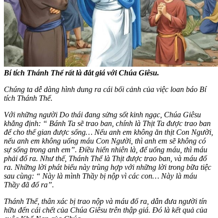
Bí tích Thánh Thể rất là đắt giá với Chúa Giêsu.
Chúng ta dễ dàng hình dung ra cái bối cảnh của việc loan báo Bí
tích Thánh Thể.
Với những người Do thái đang sửng sốt kinh ngạc, Chúa Giêsu
khẳng định:
“ Bánh Ta sẽ trao ban, chính là Thịt Ta được trao ban
để cho thế gian được sống… Nếu anh em không ăn thịt Con Người,
nếu anh em không uống máu Con Người, thì anh em sẽ không có
sự sống trong anh em”.
Điều hiển nhiên là, để uống máu, thì máu
phải đổ ra. Như thế, Thánh Thể là Thịt được trao ban, và máu đổ
ra. Những lời phát biểu này trùng hợp với những lời trong bữa tiệc
sau cùng: “ Này là mình Thầy bị nộp vì các con… Này là máu
Thầy đã đổ ra”.
Thánh Thể, thân xác bị trao nộp và máu đổ ra, dẫn đưa người tín
hữu đến cái chết của Chúa Giêsu trên thập giá. Đó là kết quả của