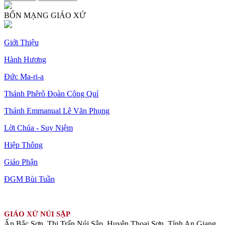
BỔN MẠNG GIÁO XỨ
Giới Thiệu
Hành Hương
Đức Ma-ri-a
Thánh Phêrô Đoàn Công Quí
Thánh Emmanual Lê Văn Phụng
Lời Chúa - Suy Niệm
Hiệp Thông
Giáo Phận
ĐGM Bùi Tuần
GIÁO XỨ NÚI SẬP
Ấp Bắc Sơn, Thị Trấn Núi Sập, Huyện Thoại Sơn, Tỉnh An Giang.